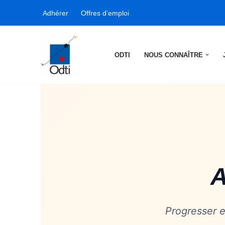
Adhérer
Offres d’emploi
Aller
au
contenu
ODTI
NOUS CONNAÎTRE
A
Progresser e