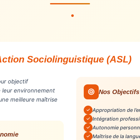
ction Sociolinguistique (ASL)
ur objectif
de leur environnement
Nos Objectifs
 une meilleure maîtrise
Appropriation de l’
Intégration profess
Autonomie personne
onomie
Maîtrise de la langu