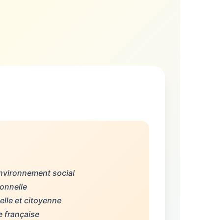
environnement social
ionnelle
lle et citoyenne
e française