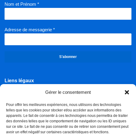
Nom et Prénom
*
Adresse de messagerie
*
S’abonner
Liens légaux
Gestion des cookies
Gérer le consentement
Mentions légales
Pour offrir les meilleures expériences, nous utilisons des technologies
telles que les cookies pour stocker et/ou accéder aux informations des
RGPD
appareils. Le fait de consentir à ces technologies nous permettra de traiter
Nos offres
des données telles que le comportement de navigation ou les ID uniques
sur ce site. Le fait de ne pas consentir ou de retirer son consentement peut
Offres d’emploi
avoir un effet négatif sur certaines caractéristiques et fonctions.